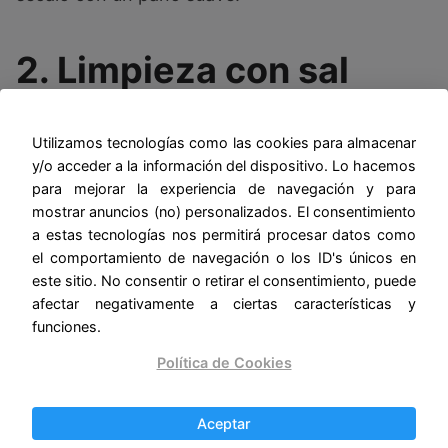
2. Limpieza con sal
marina:
Utilizamos tecnologías como las cookies para almacenar
– Paso 1: Coloca sal marina en un recipiente y
y/o acceder a la información del dispositivo. Lo hacemos
para mejorar la experiencia de navegación y para
coloca el talismán encima de la sal.
mostrar anuncios (no) personalizados. El consentimiento
a estas tecnologías nos permitirá procesar datos como
– Paso 2: Deja que el talismán repose sobre la sal
el comportamiento de navegación o los ID's únicos en
durante varias horas o toda la noche.
este sitio. No consentir o retirar el consentimiento, puede
afectar negativamente a ciertas características y
– Paso 3: Retira el talismán de la sal y sacúdelo
funciones.
para eliminar cualquier residuo.
Política de Cookies
3. Limpieza
Aceptar