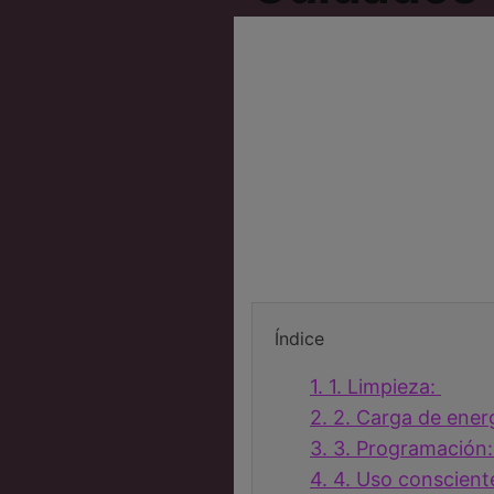
Índice
1.
1. Limpieza:
2.
2. Carga de ener
3.
3. Programación
4.
4. Uso conscient