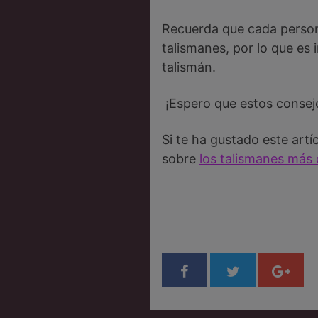
Recuerda que cada persona
talismanes, por lo que es 
talismán.
¡Espero que estos consejo
Si te ha gustado este art
sobre
los talismanes más c