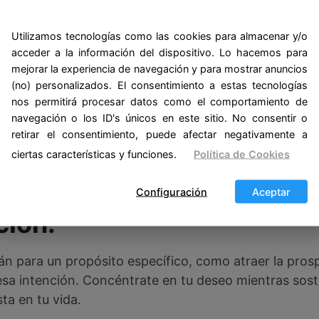
a acumulada. Puedes limpiarlo físicamente con un pañ
 de limpieza energética como el humo de salvia, inci
Utilizamos tecnologías como las cookies para almacenar y/o
piar
tus talismanes.
acceder a la información del dispositivo. Lo hacemos para
mejorar la experiencia de navegación y para mostrar anuncios
energía:
(no) personalizados. El consentimiento a estas tecnologías
nos permitirá procesar datos como el comportamiento de
navegación o los ID's únicos en este sitio. No consentir o
de tu talismán, puedes exponerlo a la luz del sol dur
retirar el consentimiento, puede afectar negativamente a
a luna llena. También puedes cargarlo con tus intencio
ciertas características y funciones.
Política de Cookies
ejo información detallada sobre la
consagración
de tu
Configuración
Aceptar
ción:
smán para un propósito específico, como atraer la pros
a intención. Concéntrate en tu deseo mientras sosti
sta en tu vida.