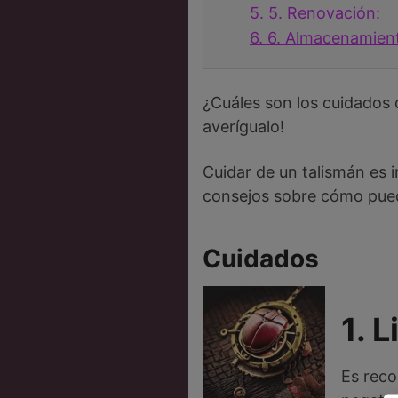
5.
5. Renovación:
6.
6. Almacenamien
¿Cuáles son los cuidados 
averígualo!
Cuidar de un talismán es 
consejos sobre cómo pued
Cuidados
1. 
Es reco