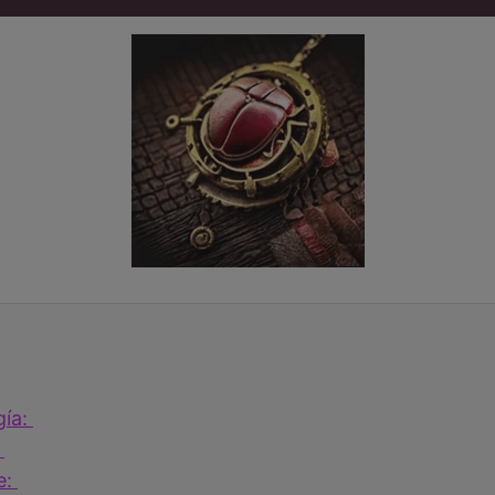
gía:
:
e: