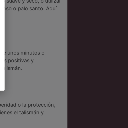
o suave y seco, o utilizar
enso o palo santo. Aquí
ante unos minutos o
nes positivas y
 talismán.
peridad o la protección,
enes el talismán y