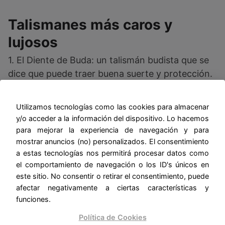
Talismanes más caros y
lujosos
1. El Diente de Buda: un talismán budista que se
dice que puede traer buena suerte y protección.
Se dice que un diente de Buda puede valer miles
de dólares.
Utilizamos tecnologías como las cookies para almacenar
y/o acceder a la información del dispositivo. Lo hacemos
2. El Collar de Akbar Shah: un collar de
para mejorar la experiencia de navegación y para
esmeraldas y diamantes que perteneció al
mostrar anuncios (no) personalizados. El consentimiento
emperador mogol Akbar Shah. Se subastó por
a estas tecnologías nos permitirá procesar datos como
el comportamiento de navegación o los ID's únicos en
más de 30 millones de dólares en 2014.
este sitio. No consentir o retirar el consentimiento, puede
afectar negativamente a ciertas características y
3. El Códice Maya de Dresde: un manuscrito
funciones.
maya que contiene rituales mágicos y
Política de Cookies
pronósticos astrológicos. Se estima que su valor