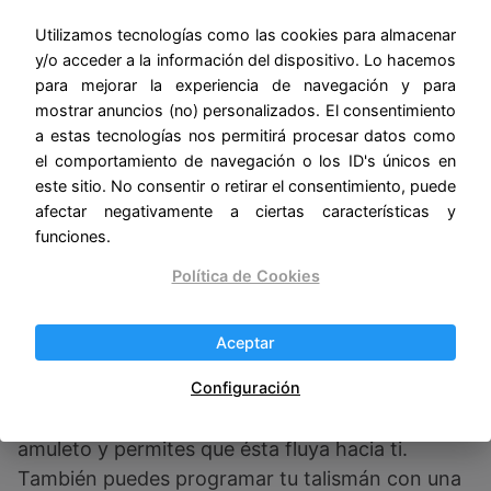
con la energía de las
Utilizamos tecnologías como las cookies para almacenar
cosas que nos rodean. Al
y/o acceder a la información del dispositivo. Lo hacemos
escuchar nuestra
para mejorar la experiencia de navegación y para
intuición, podemos detectar cuál es el talismán
mostrar anuncios (no) personalizados. El consentimiento
que realmente resuena con nuestra energía y
a estas tecnologías nos permitirá procesar datos como
nos ayuda a equilibrarla.
el comportamiento de navegación o los ID's únicos en
este sitio. No consentir o retirar el consentimiento, puede
afectar negativamente a ciertas características y
Elegirlos y conectar
funciones.
Política de Cookies
Para conectarte con la energía protectora de tu
talismán, es importante establecer una relación
Aceptar
consciente con él. Puedes hacerlo a través de
prácticas como la meditación o la visualización,
Configuración
en las que te concentras en la energía del
amuleto y permites que ésta fluya hacia ti.
También puedes programar tu talismán con una